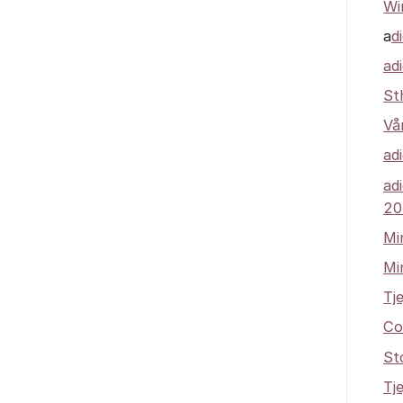
Wi
a
d
ad
St
Vå
ad
ad
20
Mi
Mi
Tj
Co
St
Tj