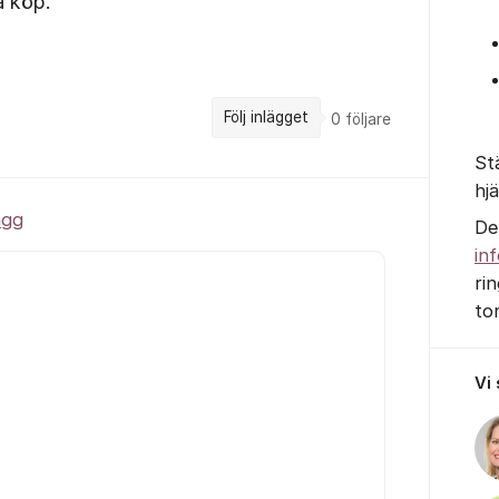
a köp.
Följ inlägget
0
följare
St
hj
ägg
De
in
ri
to
Vi