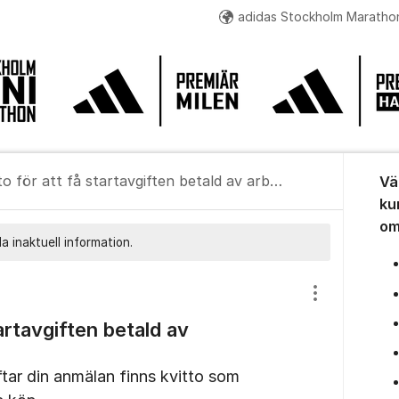
adidas Stockholm Maratho
adidas Stockholm High Five
Minimaran
Stock
Om for
Kvitto för att få startavgiften betald av arbetsgivaren
Vä
ku
om
a inaktuell information.
Visa/dölj inst
tartavgiften betald av
ftar din anmälan finns kvitto som