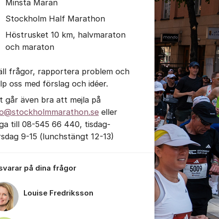
Minsta Maran
Stockholm Half Marathon
Höstrusket 10 km, halvmaraton
och maraton
äll frågor, rapportera problem och
älp oss med förslag och idéer.
t går även bra att mejla på
fo@stockholmmarathon.se
eller
nga till 08-545 66 440, tisdag-
rsdag 9-15 (lunchstängt 12-13)
 svarar på dina frågor
Louise Fredriksson