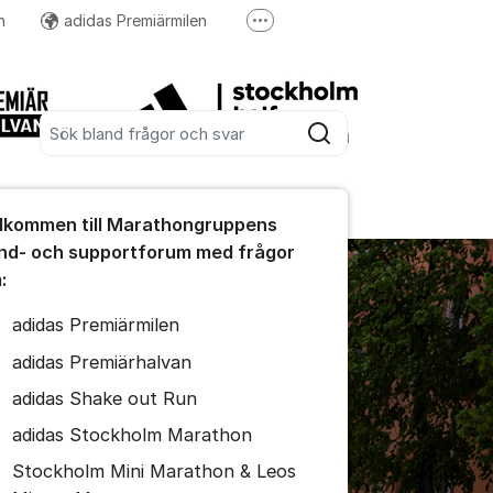
n
adidas Premiärmilen
Fler supportlänkar
holm Halvmarathon
Höstrusket
Sök bland alla inlägg
Sök
umet
lkommen till Marathongruppens
nd- och supportforum med frågor
:
adidas Premiärmilen
adidas Premiärhalvan
ällningar för inlägg/kommentar
adidas Shake out Run
adidas Stockholm Marathon
Stockholm Mini Marathon & Leos