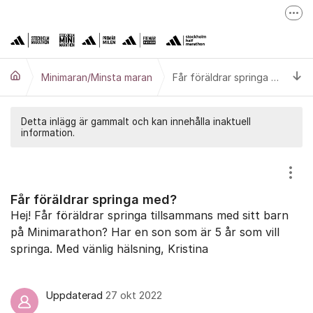
Hoppa till innehåll
Fler
adidas Stockholm Marathon
adidas Premiärmilen
Ti
Minimaran/Minsta maran
Får föräldrar springa med?
adidas Stockholm High Five
Minimaran
Detta inlägg är gammalt och kan innehålla inaktuell
information.
Stockholm Halvmarathon
Höstrusket
Visa
Får föräldrar springa med?
Hej! Får föräldrar springa tillsammans med sitt barn
på Minimarathon? Har en son som är 5 år som vill
springa. Med vänlig hälsning, Kristina
Uppdaterad
27 okt 2022