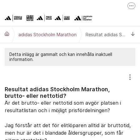
Hoppa till innehåll
Fler
adidas Stockholm Marathon
adidas Premiärmilen
Ti
adidas Stockholm Marathon
Resultat adidas Stockholm Marathon, brutto- eller nettotid?
adidas Stockholm High Five
Minimaran
Detta inlägg är gammalt och kan innehålla inaktuell
information.
Stockholm Halvmarathon
Höstrusket
Visa
Resultat adidas Stockholm Marathon,
brutto- eller nettotid?
Är det brutto- eller nettotid som avgör platsen i
resultatlistan och i möjligt prisfördelningen?
Jag förstår att det för elitlöparen alltid är bruttotid,
men hur är det i blandade åldersgrupper, som får