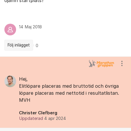
ojämn startplats?
14 Maj 2018
Följ inlägget
0
Kommentarer
Visa
Hej,
Elitlöpare placeras med bruttotid och övriga
löpare placeras med nettotid i resultatlistan.
MVH
Christer Clefberg
Uppdaterad
4 apr 2024