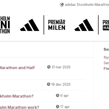
adidas Stockholm Maratho
adidas Stockholm High Five
Minimaran
Stock
So
Ny
Sen
nu
Marathon and Half
31 mar 2025
Fl
19 dec 2025
ockholm Marathon?
9 apr
holm Marathon work?
17 apr