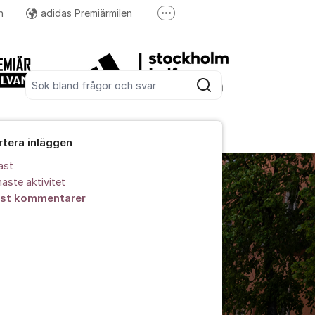
n
adidas Premiärmilen
Fler supportlänkar
holm Halvmarathon
Höstrusket
Sök bland alla inlägg
Sök
rtera inläggen
ast
aste aktivitet
est kommentarer