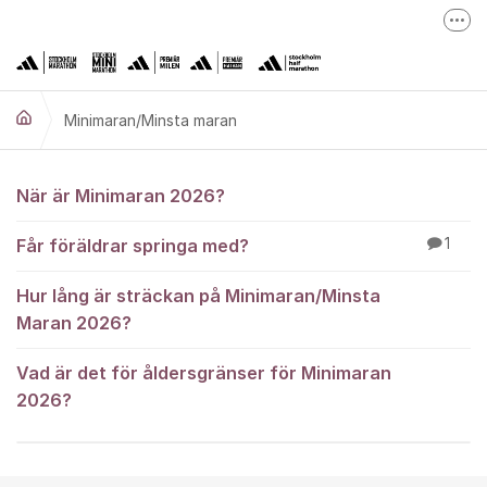
Hoppa till innehåll
Fler
adidas Stockholm Marathon
adidas Premiärmilen
Minimaran/Minsta maran
adidas Stockholm High Five
Minimaran
Minimaran/Minsta m
När är Minimaran 2026?
Stockholm Halvmarathon
Får föräldrar springa med?
1
Höstrusket
Hur lång är sträckan på Minimaran/Minsta
Maran 2026?
Vad är det för åldersgränser för Minimaran
2026?